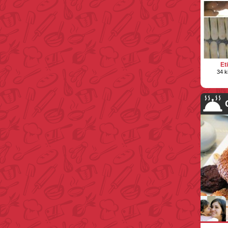
Et
34 k