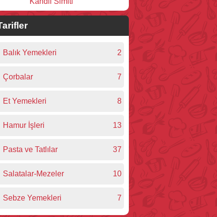
Kandil Simiti
Tarifler
Balık Yemekleri
2
Çorbalar
7
Et Yemekleri
8
Hamur İşleri
13
Pasta ve Tatlılar
37
Salatalar-Mezeler
10
Sebze Yemekleri
7