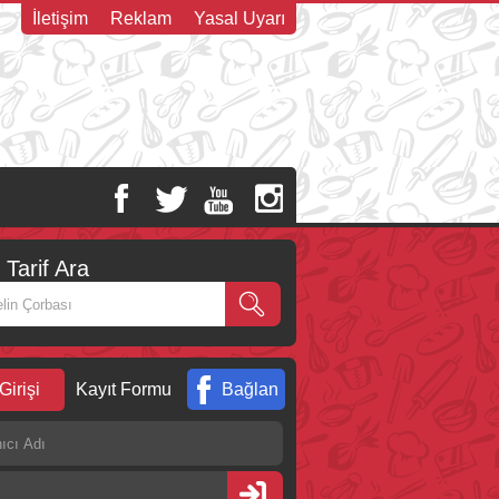
İletişim
Reklam
Yasal Uyarı
Tarif Ara
Girişi
Kayıt Formu
Bağlan