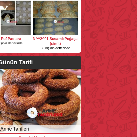
i Puf Pastası
3 ^^2^^1 Susamlı Poğaça
işinin defterinde
(simit)
33 kişinin defterinde
Günün Tarifi
Anne Tarifleri