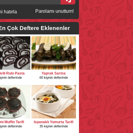
Parolamı unuttum!
i hatırla
En Çok Deftere Eklenenler
vili Rulo Pasta
Yaprak Sarma
işinin defterinde
60 kişinin defterinde
i Muffin Tarifi
Ispanaklı Yumurta Tarifi
işinin defterinde
35 kişinin defterinde