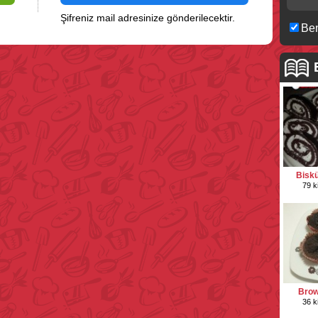
Şifreniz mail adresinize gönderilecektir.
Ben
Biskü
79 k
Brown
36 k