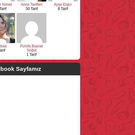
r Nimet
Anne Tarifleri
Ayşe Ergin
Tarif
30 Tarif
8 Tarif
ubaa
Funda Bayrak
arif
Söğüt
1 Tarif
book Sayfamız