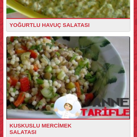
YOĞURTLU HAVUÇ SALATASI
KUSKUSLU MERCİMEK
SALATASI