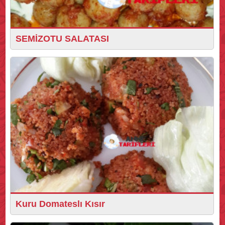
SEMİZOTU SALATASI
Kuru Domateslı Kısır