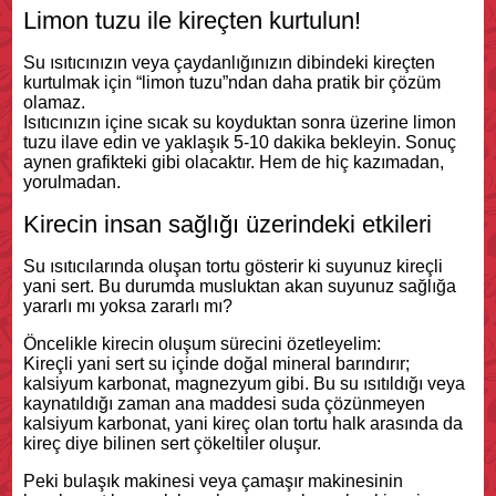
Limon tuzu ile kireçten kurtulun!
Su ısıtıcınızın veya çaydanlığınızın dibindeki kireçten
kurtulmak için “limon tuzu”ndan daha pratik bir çözüm
olamaz.
Isıtıcınızın içine sıcak su koyduktan sonra üzerine limon
tuzu ilave edin ve yaklaşık 5-10 dakika bekleyin. Sonuç
aynen grafikteki gibi olacaktır. Hem de hiç kazımadan,
yorulmadan.
Kirecin insan sağlığı üzerindeki etkileri
Su ısıtıcılarında oluşan tortu gösterir ki suyunuz kireçli
yani sert. Bu durumda musluktan akan suyunuz sağlığa
yararlı mı yoksa zararlı mı?
Öncelikle kirecin oluşum sürecini özetleyelim:
Kireçli yani sert su içinde doğal mineral barındırır;
kalsiyum karbonat, magnezyum gibi. Bu su ısıtıldığı veya
kaynatıldığı zaman ana maddesi suda çözünmeyen
kalsiyum karbonat, yani kireç olan tortu halk arasın
da da
kireç diye bilinen sert çökeltiler oluşur.
Peki bulaşık makinesi veya çamaşır makinesinin