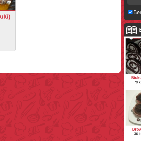
Ben
ulü)
Biskü
79 k
Brown
36 k