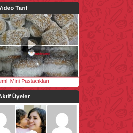
Video Tarif
emli Mini Pastacıkları
Aktif Üyeler