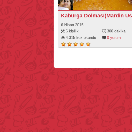
Kaburga Dolması(Mardin Us
6 Nisan 2015
6 kişilik
300 dakika
4.315 kez okundu
0 yorum