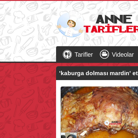
Tarifler
Videolar
'kaburga dolması mardin'
et