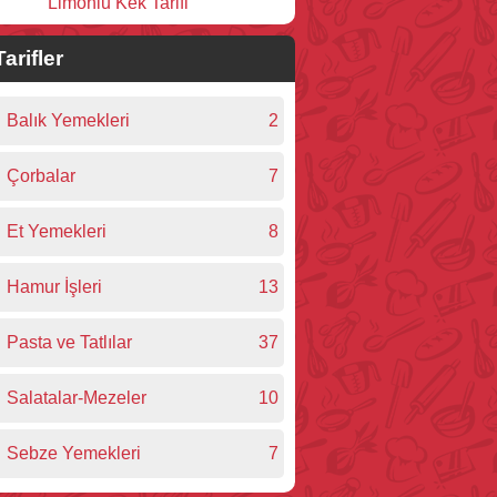
Limonlu Kek Tarifi
Tarifler
Balık Yemekleri
2
Çorbalar
7
Et Yemekleri
8
Hamur İşleri
13
Pasta ve Tatlılar
37
Salatalar-Mezeler
10
Sebze Yemekleri
7