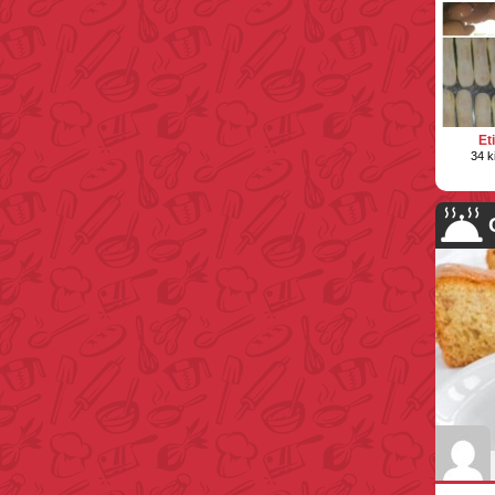
Et
34 k