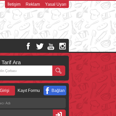
İletişim
Reklam
Yasal Uyarı
Tarif Ara
Girişi
Kayıt Formu
Bağlan