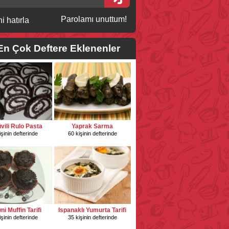
Parolamı unuttum!
i hatırla
En Çok Deftere Eklenenler
vili Rulo Pasta
Yaprak Sarma
işinin defterinde
60 kişinin defterinde
i Muffin Tarifi
Ispanaklı Yumurta Tarifi
işinin defterinde
35 kişinin defterinde