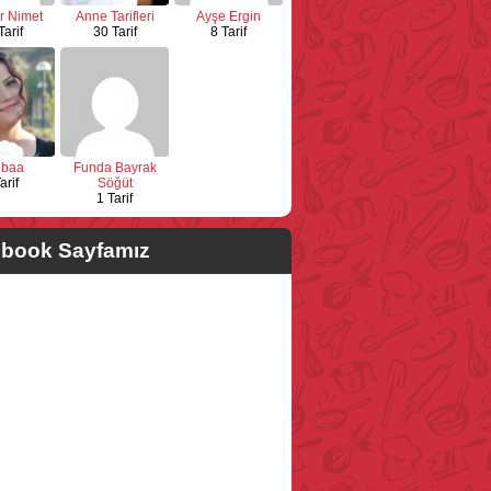
r Nimet
Anne Tarifleri
Ayşe Ergin
Tarif
30 Tarif
8 Tarif
ubaa
Funda Bayrak
arif
Söğüt
1 Tarif
book Sayfamız