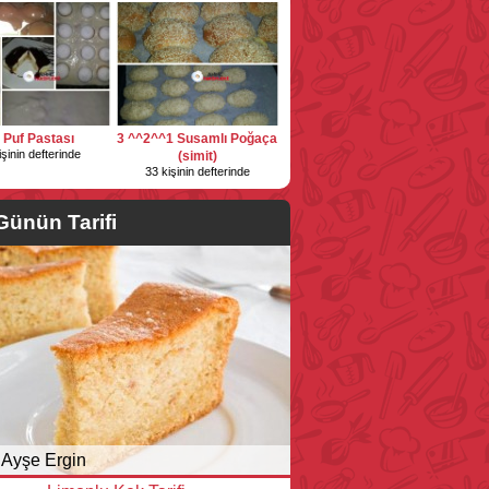
i Puf Pastası
3 ^^2^^1 Susamlı Poğaça
işinin defterinde
(simit)
33 kişinin defterinde
Günün Tarifi
Ayşe Ergin