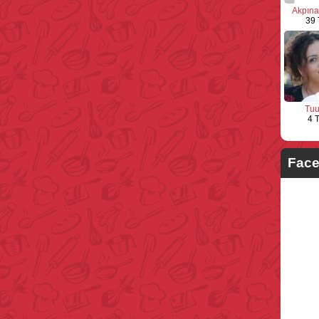
Akpına
39 
Tu
4 T
Face