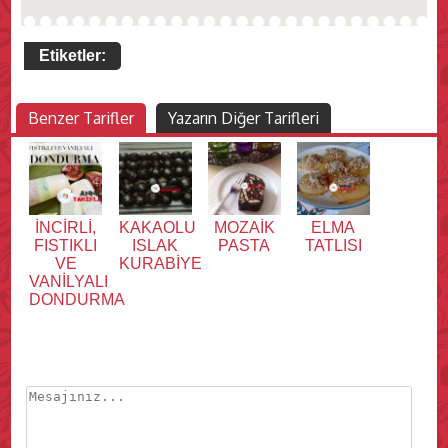
Etiketler:
Benzer Tarifler
Yazarın Diğer Tarifleri
İNCİRLİ,
KAKAOLU
MOZAİK
ELMA
FISTIKLI
ISLAK
PASTA
TATLISI
VE
KURABİYE
VANİLYALI
DONDURMA