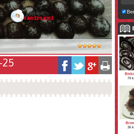
Ben
-25
Biskü
79 k
Brown
36 k