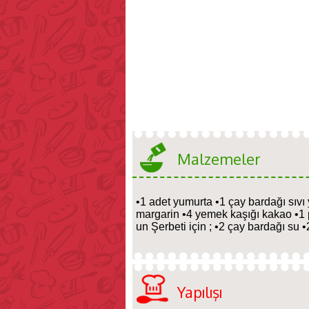
Malzemeler
•1 adet yumurta •1 çay bardağı sıvı 
margarin •4 yemek kaşığı kakao •1 
un Şerbeti için ; •2 çay bardağı su 
Yapılışı