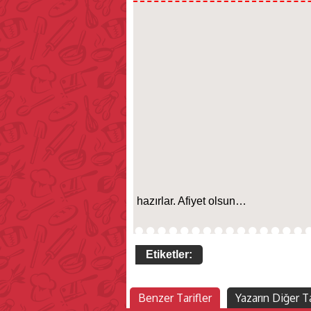
hazırlar. Afiyet olsun…
Etiketler:
Benzer Tarifler
Yazarın Diğer Ta