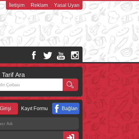
İletişim
Reklam
Yasal Uyarı
Tarif Ara
Girişi
Kayıt Formu
Bağlan