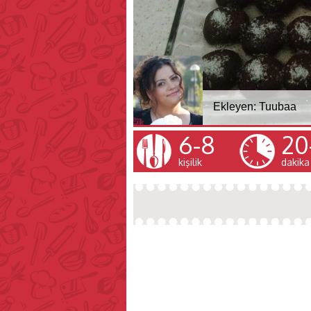
Ekleyen:
Tuubaa
6-8
20
kişilik
dakika