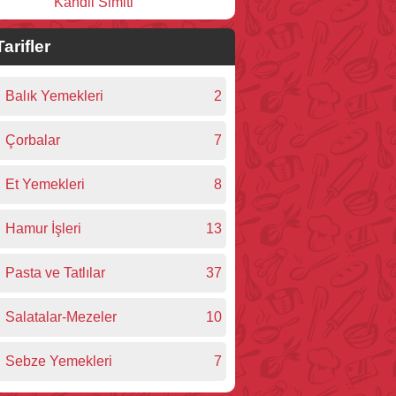
Kandil Simiti
Tarifler
Balık Yemekleri
2
Çorbalar
7
Et Yemekleri
8
Hamur İşleri
13
Pasta ve Tatlılar
37
Salatalar-Mezeler
10
Sebze Yemekleri
7