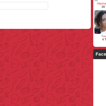
Akpına
39 
Tu
4 T
Face