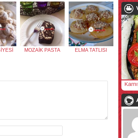
İYESİ
MOZAİK PASTA
ELMA TATLISI
Karnı