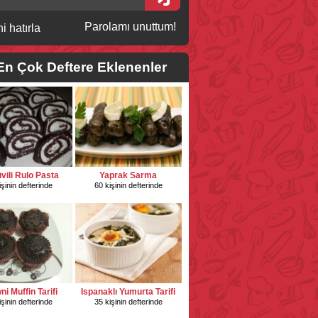
Parolamı unuttum!
i hatırla
En Çok Deftere Eklenenler
vili Rulo Pasta
Yaprak Sarma
işinin defterinde
60 kişinin defterinde
i Muffin Tarifi
Ispanaklı Yumurta Tarifi
işinin defterinde
35 kişinin defterinde