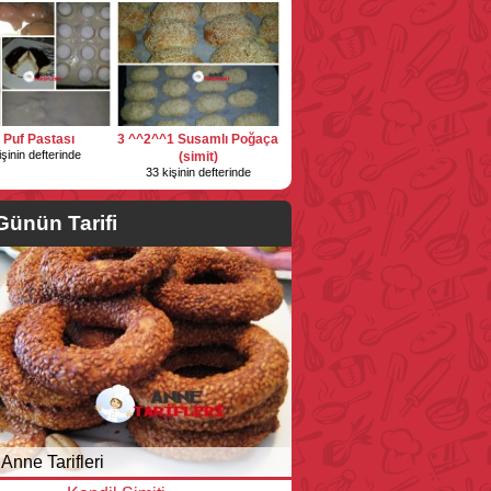
i Puf Pastası
3 ^^2^^1 Susamlı Poğaça
işinin defterinde
(simit)
33 kişinin defterinde
Günün Tarifi
Anne Tarifleri