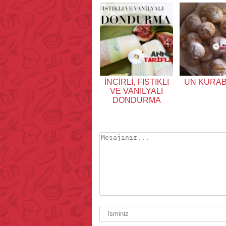
İNCİRLİ, FISTIKLI
UN KURAB
VE VANİLYALI
DONDURMA