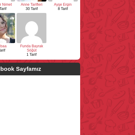
r Nimet
Anne Tarifleri
Ayşe Ergin
Tarif
30 Tarif
8 Tarif
ubaa
Funda Bayrak
arif
Söğüt
1 Tarif
book Sayfamız